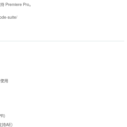
remiere Pro。
de-suite/
常使用
PR）
支持AE）