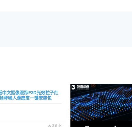
N版中文抠像跟踪E3D光效粒子红
频降噪人像磨皮一键安装包
3.61K