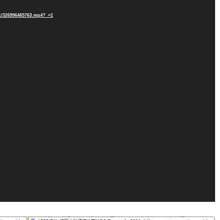
/1/326996465763.mp4?_=1