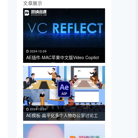
文章展示
2024-12-29
AE插件-MAC苹果中文版Video Copilot
快速反射倒影特效插件 VC Reflect
v1.0.15 一键安装包
2024-12-20
AE模板-扁平化多个人物办公室讨论工
作会议开会演讲握手上课工作报告党政
场景MG动画