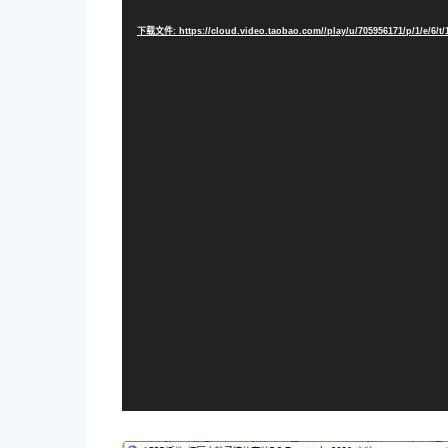
频
播
下载文件: https://cloud.video.taobao.com//play/u/705956171/p/1/e/6/t
放
器