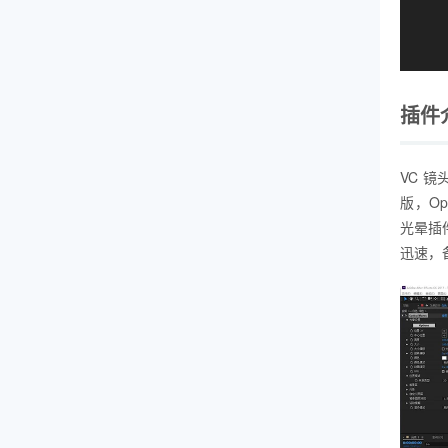
插件
VC 镜头
版，Opt
光晕插
迅速，