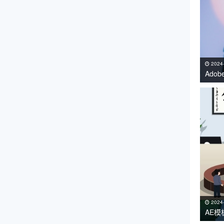
2024
Adob
持Win
2024
AE