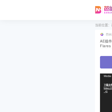
当前位置：
芭纳
AE插件-
Flare
视
Media 
频
下载文件
播
https:/
放
_=1
器