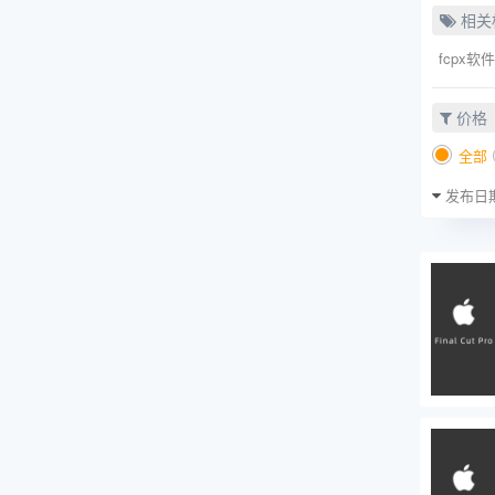
相关
fcpx软件
价格
全部
发布日