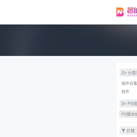
分类
插件合
软件
PS
PS脚本
价格