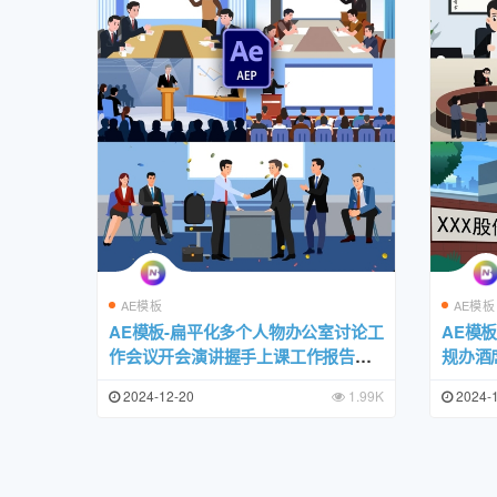
AE模板
AE模板
AE模板-扁平化多个人物办公室讨论工
AE模
作会议开会演讲握手上课工作报告党
规办酒
政场景MG动画
2024-12-20
1.99K
2024-