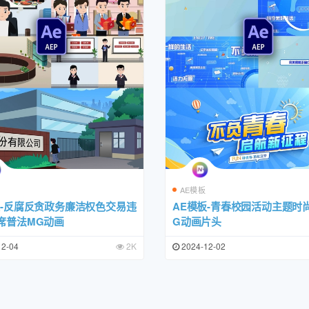
AE模板
板-反腐反贪政务廉洁权色交易违
AE模板-青春校园活动主题时
席普法MG动画
G动画片头
12-04
2K
2024-12-02