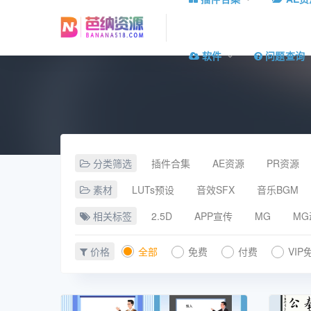
软件
问题查询
分类筛选
插件合集
AE资源
PR资源
素材
LUTs预设
音效SFX
音乐BGM
相关标签
2.5D
APP宣传
MG
MG
价格
全部
免费
付费
VIP