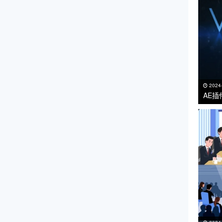
2024
AE插
VC R