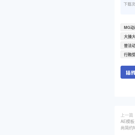
下载
MG动
大操
普法
行贿
上一篇
AE模
尚简约