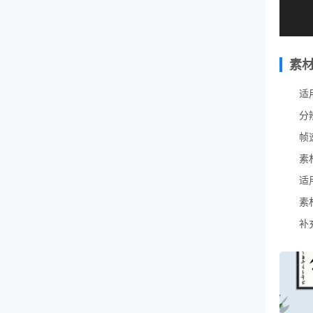
素
适用
分辨
帧
素
适用
素
补