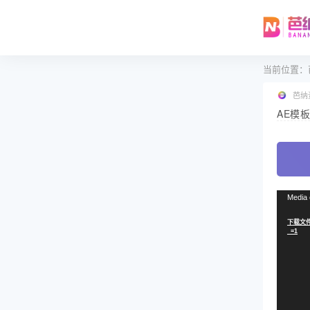
当前位置：
芭纳
AE模
视
Media 
频
下载文件: 
播
_=1
放
器