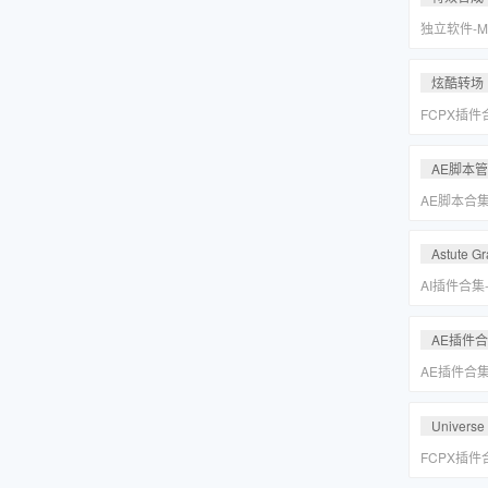
独立软件-
摄像机反求视
Pro 2022
炫酷转场
FCPX插
色滤镜标题
Plugins 
AE脚本
AE脚本合
器DUIK
预设一键安
Astute Gr
AI插件合集
注包装配色
Plugins 
AE插件
AE插件合
调色磨皮抠
Plugins 
Universe
FCPX插
色滤镜标题