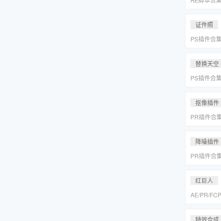
本管理器扩
Scripts 
证件照
PS插件合
修磨皮DR
Plugins 
替换天空
PS插件合
修磨皮DR
Plugins 
抠像插件
PR插件合
跟踪抠像光
Plugins 
降噪插件
PR插件合
跟踪抠像光
Plugins 
红巨人
AE/PR/F
版红巨人降噪磨
2024.1.
特效合成