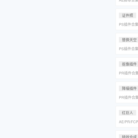
本管理器扩
Scripts 
证件照
PS插件合
修磨皮DR
Plugins 
替换天空
PS插件合
修磨皮DR
Plugins 
抠像插件
PR插件合
跟踪抠像光
Plugins 
降噪插件
PR插件合
跟踪抠像光
Plugins 
红巨人
AE/PR/F
版红巨人降噪磨
2024.1.
特效合成