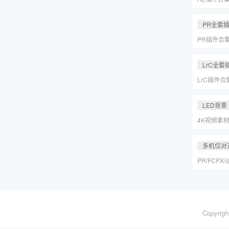
调色磨皮抠
Plugins 
PR全套
PR插件合
跟踪抠像光
Plugins 
LrC全套
LrC插件合
清新复古文
Plugins 
LED背景
4K视频素
大”党政素
起的太阳
多机位对
PR/FCP
红巨人多机
插件PluralE
Copyrig