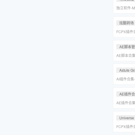
独立软件-
摄像机反求视
Pro 2022
炫酷转场
FCPX插
色滤镜标题
Plugins 
AE脚本
AE脚本合
器DUIK
预设一键安
Astute Gr
AI插件合集
注包装配色
Plugins 
AE插件
AE插件合
调色磨皮抠
Plugins 
Universe
FCPX插
色滤镜标题