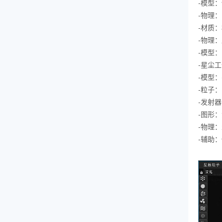
-模型：
-物理
-材质
-物理
-模型
-星尘
-模型：
-粒子
-发射
-图形
-物理
-辅助