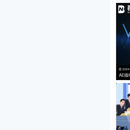
2024
AE插
VC R