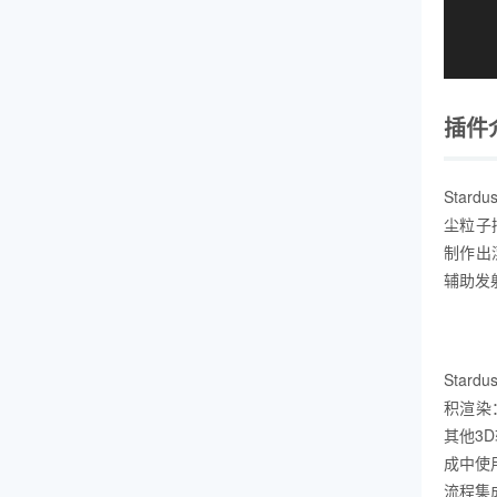
插件
Star
尘粒子
制作出
辅助发
Star
积渲染
其他3
成中使
流程集