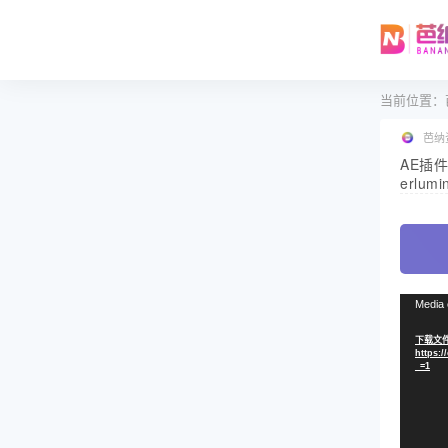
当前位置：
芭纳
AE插
erlumi
视
Media 
频
下载文件
播
https:/
放
_=1
器