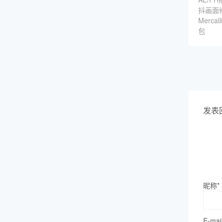
抖画面修
Mercal
包
发表
昵称*
E-mai