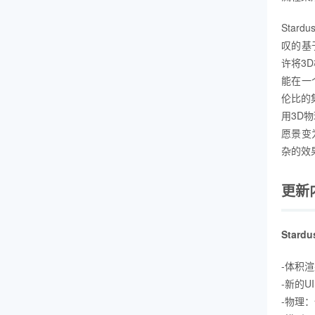
Stard
叹的基
许将3
能在一
伦比的集
用3D
愿景变
杂的效
更新
Stard
-体积
-新的
-物理