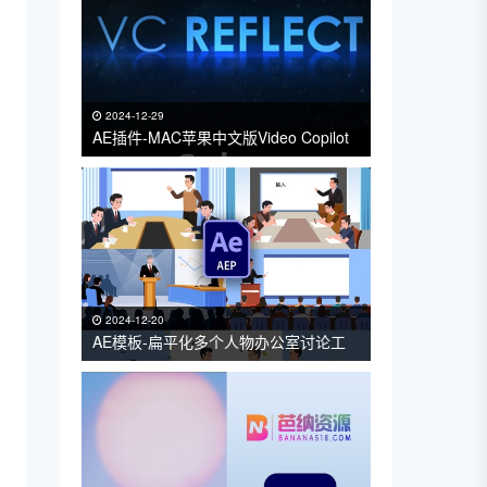
2024-12-29
AE插件-MAC苹果中文版Video Copilot
快速反射倒影特效插件 VC Reflect
v1.0.15 一键安装包
2024-12-20
AE模板-扁平化多个人物办公室讨论工
作会议开会演讲握手上课工作报告党政
场景MG动画