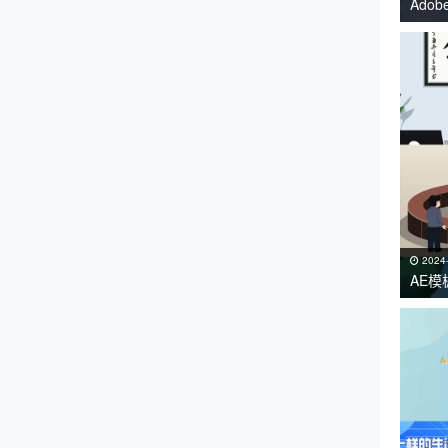
Adob
持Win
2024
AE