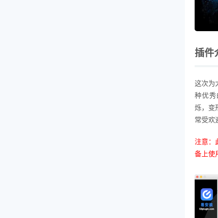
插件
这次为
种优秀
烁，变形，
常受欢
注意：此
备上使