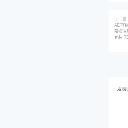
上一篇
AE/P
降噪油
套装 REV
发表