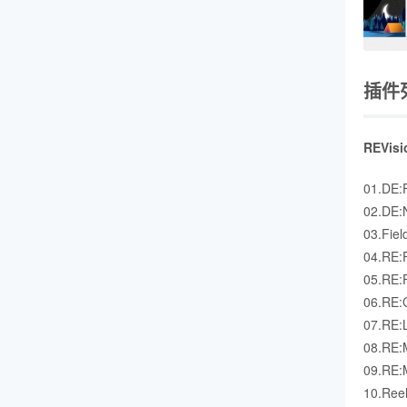
插件
REVis
01.DE
02.DE
03.Fi
04.R
05.R
06.R
07.R
08.R
09.R
10.Re