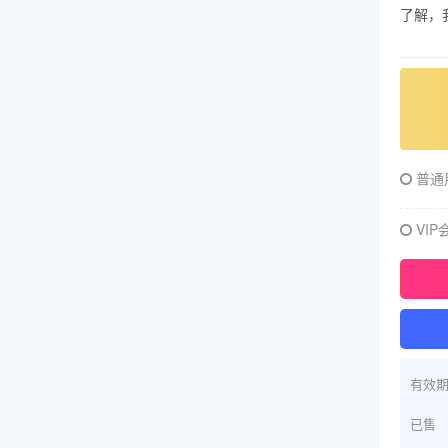
了解，
普通
VIP
有效
已售