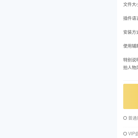
文件大小
插件语
安装方
使用辅
特别说
拍人物
普通
VIP