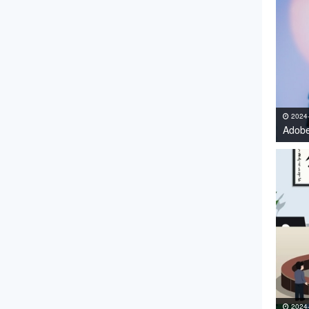
2024
Adob
持Win
2024