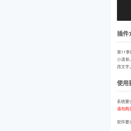
插件
第11
小清新
改文字
使用
系统要
请勿购
软件要求：