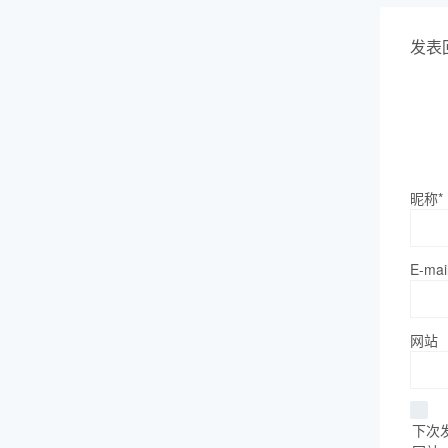
发表
昵称*
E-mai
网站
下次