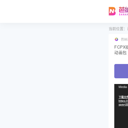
当前位置：
芭纳
FCP
动画包 
视
Media 
频
下载文件
播
https:/
放
spm=20
器