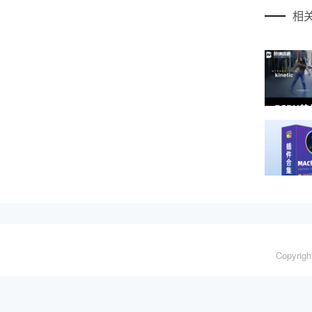
相
Copyrig