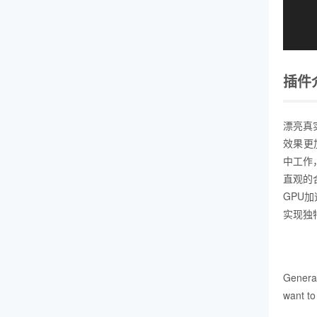
插件
漂亮真实
效果更
中工作
直观的
GPU
实现独
Generat
want to