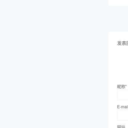
发表
昵称*
E-mai
网站