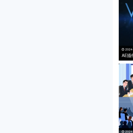
2024
AE插
VC R
2024