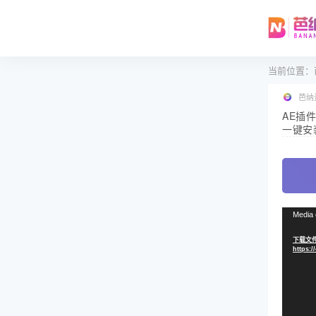
当前位置：
芭纳
AE插件
一键安
视
Media 
频
下载文件
播
https:/
放
器