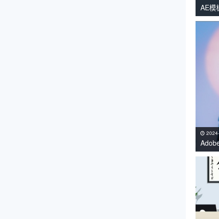
AE
课工
2024
Adob
持Win