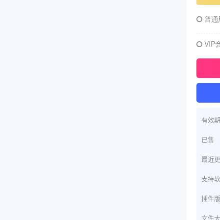
普通
VIP
有效
已售
最近
支持
插件
文件