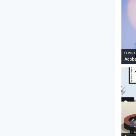
2024
Adob
持Win