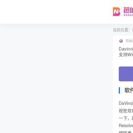
当前位置：
芭纳
Davin
支持Wi
软
DaVi
视觉效
一下，
Reso
编辑者