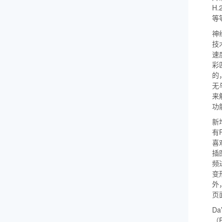
H
等
神
技
速
彩
的
无
来
功
新增
有
喜
插
频
变
外
页
Da
（