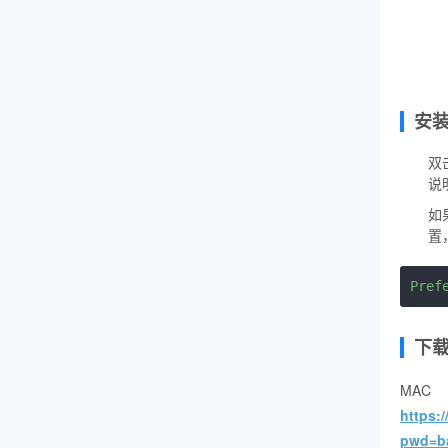
安
双
说
如
置
Pref
下
M
https:
pwd=b