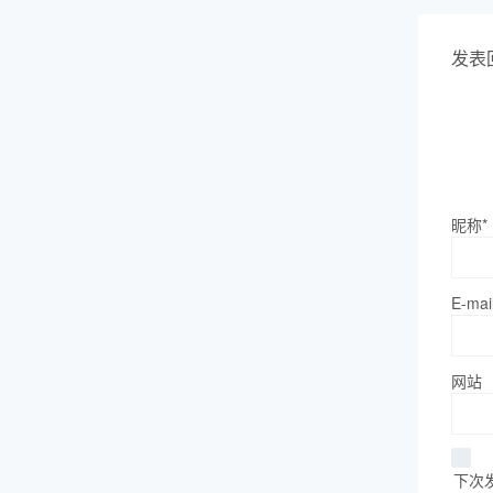
发表
昵称*
E-mai
网站
下次