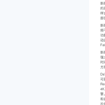
新的
的
样
部
新的
频
功
动
Fa
新的
强
时
方
Da
可
Re
4
擎
和自
片