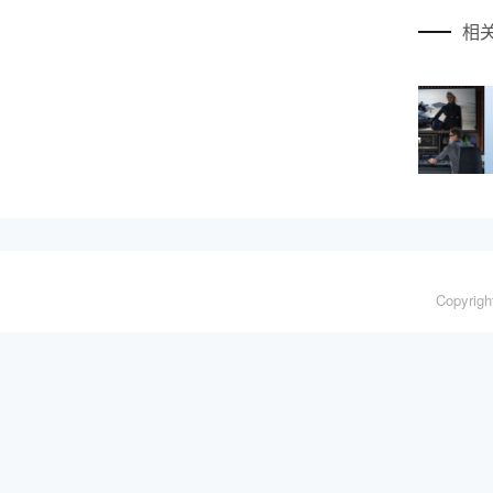
相
Copyrig