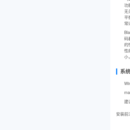
功
无
平
常
Bl
码
的
性
小
系
Wi
ma
建
安装前