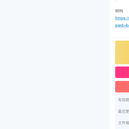
W
https:
pwd=b
有效
最近
文件