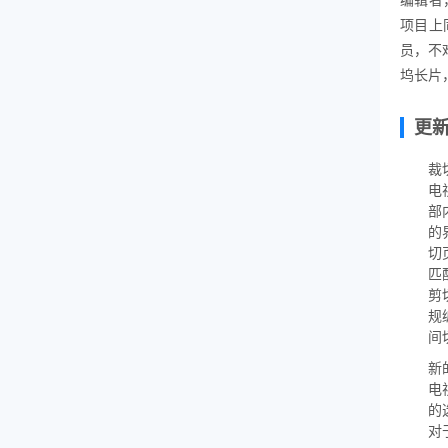
项目上
员，不难
坞长片
更
裁
电
部
的
切
匹
剪
规
间
新
电
的
对