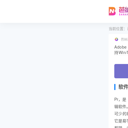
当前位置：
芭纳
Adobe
持Win/
软
Pr，是
辑软件。
可少的
它是易
剪辑、