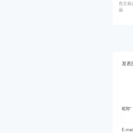
色交易
画
发表
昵称*
E-mai