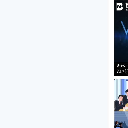
2024
AE插
VC R