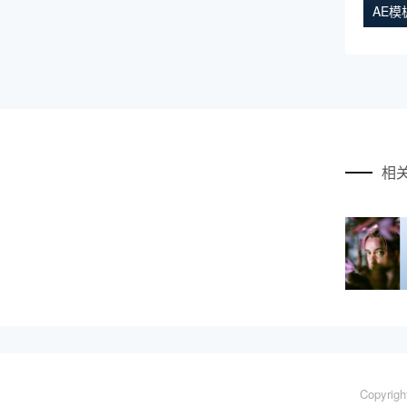
AE
相
Copyrig