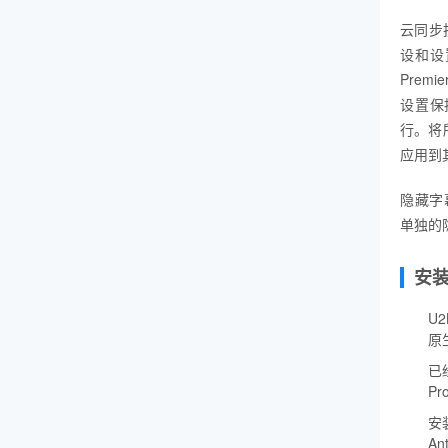
云同步
设和设置
Prem
设置保持
行。将所
应用到
隐藏字
单独的
安
U2
原
已经
P
安装
A