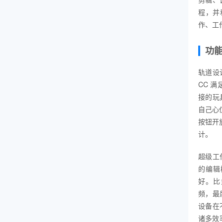
程，并
作、工
功
轨道设
CC 满
接的玩
自己心
按钮开
计。
超级工作
的编辑
好。比如
频，最后
设备在
诸多效率