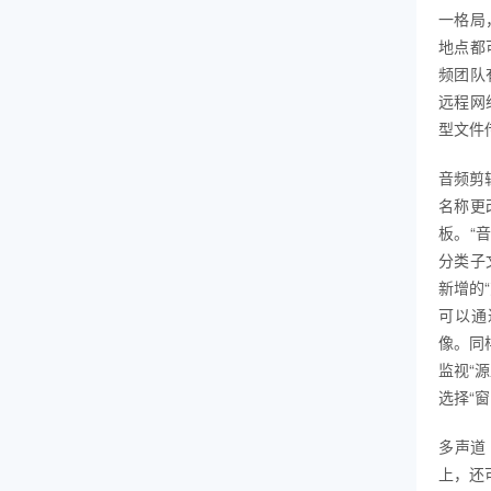
一格局
地点都可
频团队
远程网
型文件
音频剪
名称更
板。“
分类子
新增的
可以通
像。同
监视“
选择“窗
多声道 
上，还可