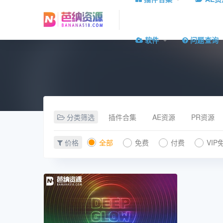
软件
问题查询
分类筛选
插件合集
AE资源
PR资源
价格
全部
免费
付费
VIP