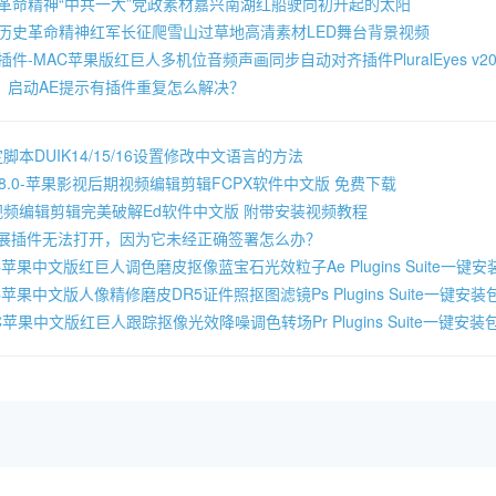
色革命精神“中共一大”党政素材嘉兴南湖红船驶向初升起的太阳
色历史革命精神红军长征爬雪山过草地高清素材LED舞台背景视频
奇插件-MAC苹果版红巨人多机位音频声画同步自动对齐插件PluralEyes v20
，启动AE提示有插件重复怎么解决？
本DUIK14/15/16设置修改中文语言的方法
Pro 10.8.0-苹果影视后期视频编辑剪辑FCPX软件中文版 免费下载
8.53-视频编辑剪辑完美破解Ed软件中文版 附带安装视频教程
提示扩展插件无法打开，因为它未经正确签署怎么办？
C苹果中文版红巨人调色磨皮抠像蓝宝石光效粒子Ae Plugins Suite一键
苹果中文版人像精修磨皮DR5证件照抠图滤镜Ps Plugins Suite一键安装
C苹果中文版红巨人跟踪抠像光效降噪调色转场Pr Plugins Suite一键安装