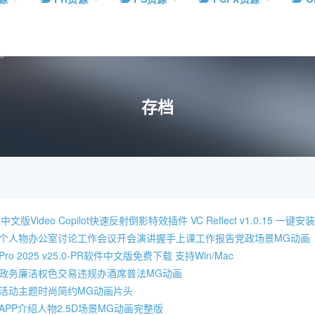
存档
文版Video Copilot快速反射倒影特效插件 VC Reflect v1.0.15 一键安
多个人物办公室讨论工作会议开会演讲握手上课工作报告党政场景MG动画
re Pro 2025 v25.0-PR软件中文版免费下载 支持Win/Mac
贪政务廉洁权色交易违规办酒席普法MG动画
园活动主题时尚简约MG动画片头
APP介绍人物2.5D场景MG动画完整版