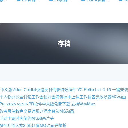
存档
文版Video Copilot快速反射倒影特效插件 VC Reflect v1.0.15 一键安
多个人物办公室讨论工作会议开会演讲握手上课工作报告党政场景MG动画
re Pro 2025 v25.0-PR软件中文版免费下载 支持Win/Mac
贪政务廉洁权色交易违规办酒席普法MG动画
园活动主题时尚简约MG动画片头
APP介绍人物2.5D场景MG动画完整版