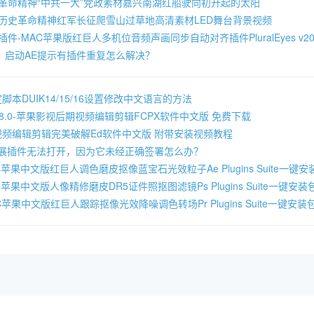
色革命精神“中共一大”党政素材嘉兴南湖红船驶向初升起的太阳
色历史革命精神红军长征爬雪山过草地高清素材LED舞台背景视频
奇插件-MAC苹果版红巨人多机位音频声画同步自动对齐插件PluralEyes v20
，启动AE提示有插件重复怎么解决？
本DUIK14/15/16设置修改中文语言的方法
Pro 10.8.0-苹果影视后期视频编辑剪辑FCPX软件中文版 免费下载
8.53-视频编辑剪辑完美破解Ed软件中文版 附带安装视频教程
提示扩展插件无法打开，因为它未经正确签署怎么办？
C苹果中文版红巨人调色磨皮抠像蓝宝石光效粒子Ae Plugins Suite一键
苹果中文版人像精修磨皮DR5证件照抠图滤镜Ps Plugins Suite一键安装
C苹果中文版红巨人跟踪抠像光效降噪调色转场Pr Plugins Suite一键安装