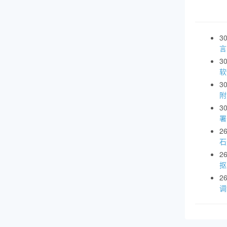
3
言
3
软
3
附
3
署
2
石
2
抠
2
调