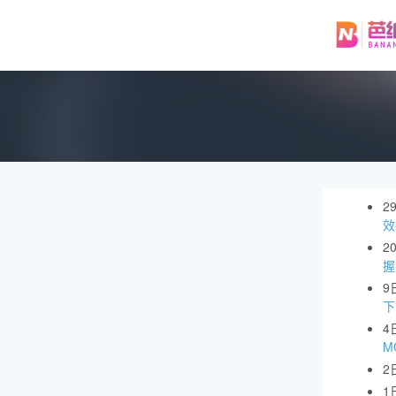
2
效
2
握
9
下
4
M
2
1