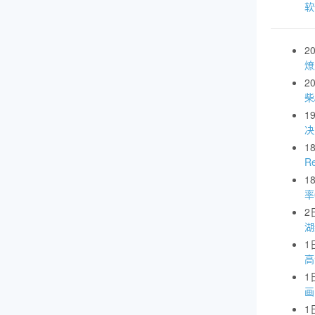
软
2
燎
2
柴
1
1
R
1
率
2
湖
1
高
1
画
1