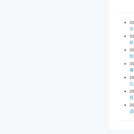
3
言
3
软
3
附
3
署
2
石
2
抠
2
调