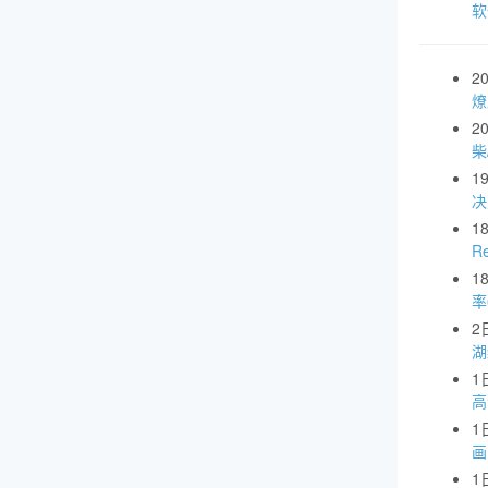
软
2
燎
2
柴
1
1
R
1
率
2
湖
1
高
1
画
1