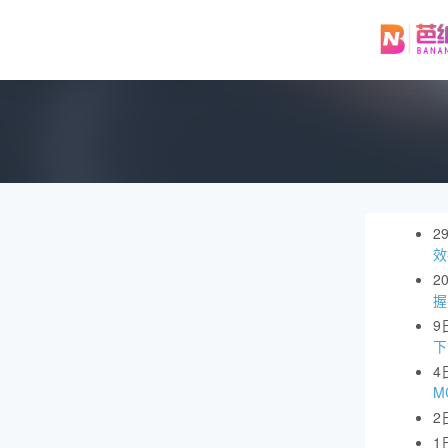
2
效
2
握
9
下
4
M
2
1