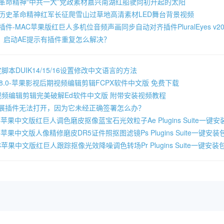
色革命精神“中共一大”党政素材嘉兴南湖红船驶向初升起的太阳
色历史革命精神红军长征爬雪山过草地高清素材LED舞台背景视频
奇插件-MAC苹果版红巨人多机位音频声画同步自动对齐插件PluralEyes v20
，启动AE提示有插件重复怎么解决？
本DUIK14/15/16设置修改中文语言的方法
Pro 10.8.0-苹果影视后期视频编辑剪辑FCPX软件中文版 免费下载
8.53-视频编辑剪辑完美破解Ed软件中文版 附带安装视频教程
提示扩展插件无法打开，因为它未经正确签署怎么办？
C苹果中文版红巨人调色磨皮抠像蓝宝石光效粒子Ae Plugins Suite一键
苹果中文版人像精修磨皮DR5证件照抠图滤镜Ps Plugins Suite一键安装
C苹果中文版红巨人跟踪抠像光效降噪调色转场Pr Plugins Suite一键安装