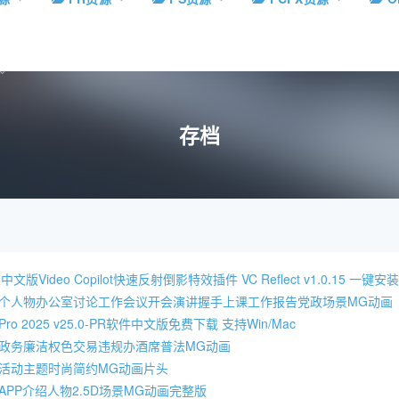
存档
文版Video Copilot快速反射倒影特效插件 VC Reflect v1.0.15 一键安
多个人物办公室讨论工作会议开会演讲握手上课工作报告党政场景MG动画
re Pro 2025 v25.0-PR软件中文版免费下载 支持Win/Mac
贪政务廉洁权色交易违规办酒席普法MG动画
园活动主题时尚简约MG动画片头
APP介绍人物2.5D场景MG动画完整版