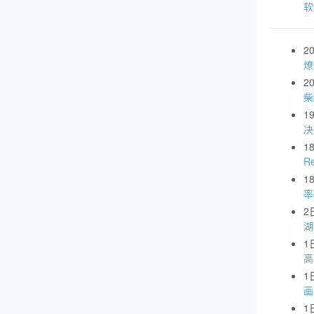
软
2
燎
2
柴
1
1
R
1
率
2
湖
1
高
1
画
1