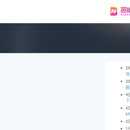
2
效
2
握
9
下
4
M
2
1