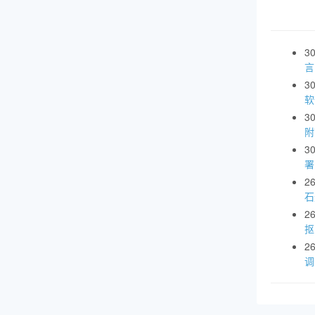
3
言
3
软
3
附
3
署
2
石
2
抠
2
调