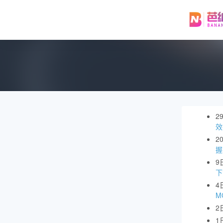
2
效
2
握
9
下
4
M
2
1