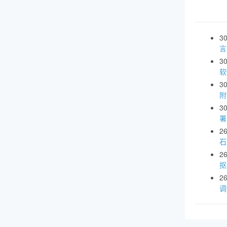
3
言
3
软
3
附
3
署
2
石
2
抠
2
调