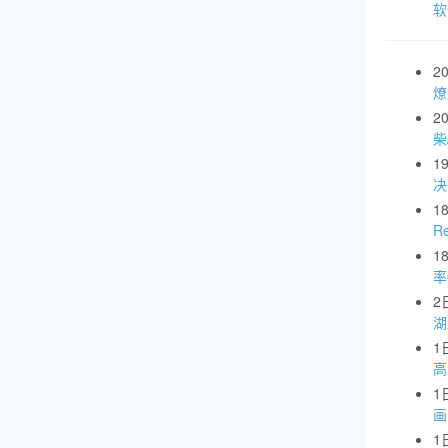
软
2
燎
2
柴
1
1
R
1
率
2
湖
1
高
1
画
1