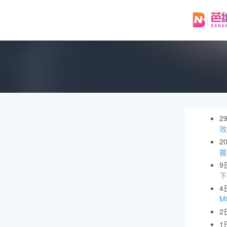
2
效
2
握
9
下
4
M
2
1