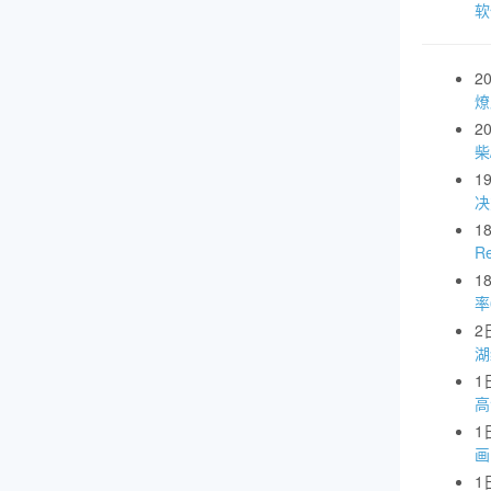
软
2
燎
2
柴
1
1
R
1
率
2
湖
1
高
1
画
1