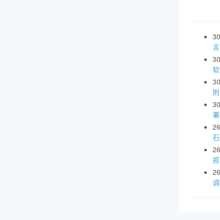
3
言
3
软
3
附
3
署
2
石
2
抠
2
调