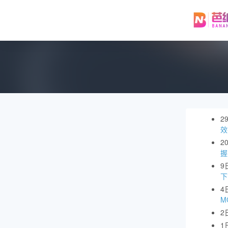
2
效
2
握
9
下
4
M
2
1