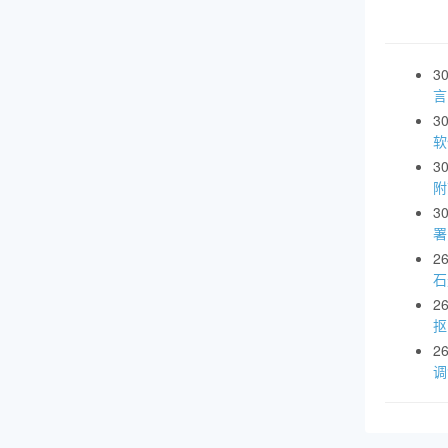
3
言
3
软
3
附
3
署
2
石
2
抠
2
调