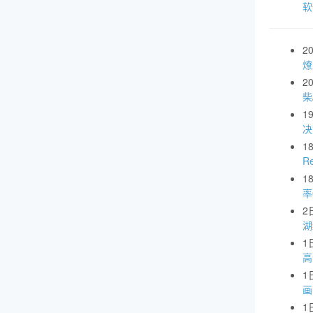
软
2
燎
2
柴
1
1
R
1
率
2
湖
1
高
1
画
1