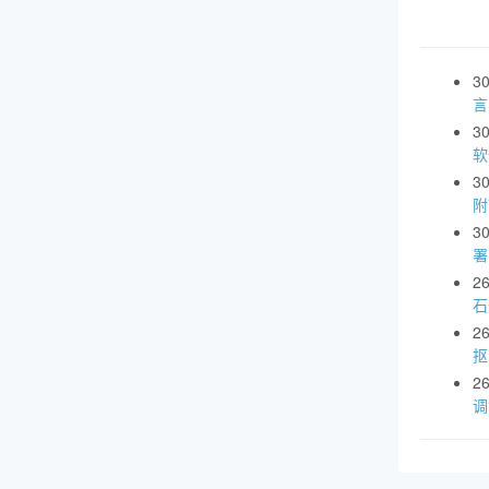
3
言
3
软
3
附
3
署
2
石
2
抠
2
调