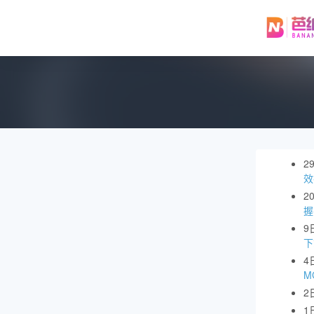
2
效
2
握
9
下
4
M
2
1