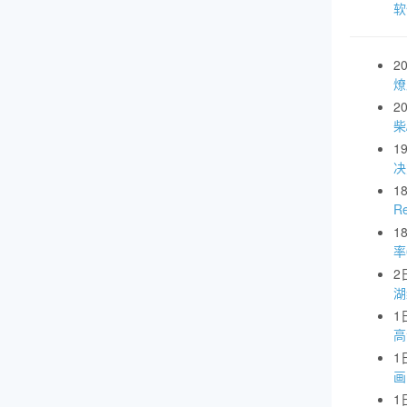
软
2
燎
2
柴
1
1
R
1
率
2
湖
1
高
1
画
1