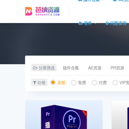
软件
问题查询
分类筛选
插件合集
AE资源
PR资源
价格
全部
免费
付费
VIP