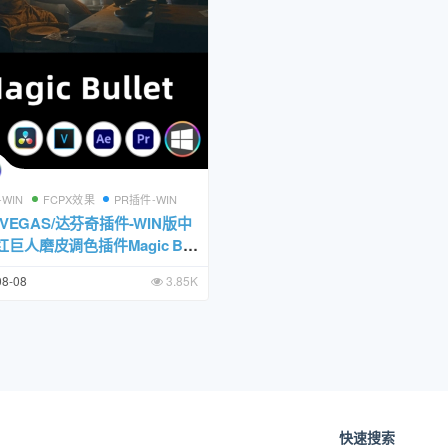
-WIN
FCPX效果
PR插件-WIN
R/VEGAS/达芬奇插件-WIN版中
巨人磨皮调色插件Magic Bul
te 2024.1.0 含Looks/Renoiser/
08-08
3.85K
I/Film/Colorista V等 兼容Intel+
e M系列芯片设备
快速搜索