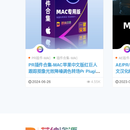
PR插件-MAC
插件合集-MAC
AE插件
PR插件合集-MAC苹果中文版红巨人
AE/P
跟踪抠像光效降噪调色转场Pr Plugin
文汉化红
s Suite一键安装包
let Sui
2024-06-26
4.55K
2023-
Mojo I
Appl