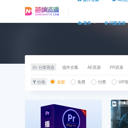
软件
问题查询
分类筛选
插件合集
AE资源
PR资源
价格
全部
免费
付费
VIP