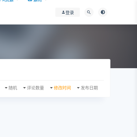
登录
随机
评论数量
修改时间
发布日期