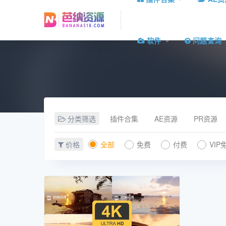
软件
问题查询
分类筛选
插件合集
AE资源
PR资源
价格
全部
免费
付费
VIP