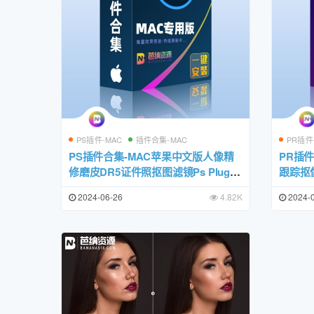
PS插件-MAC
插件合集-MAC
PR插件
PS插件合集-MAC苹果中文版人像精
PR插
修磨皮DR5证件照抠图滤镜Ps Plugin
跟踪抠像
s Suite一键安装包
s Su
2024-06-26
4.82K
2024-