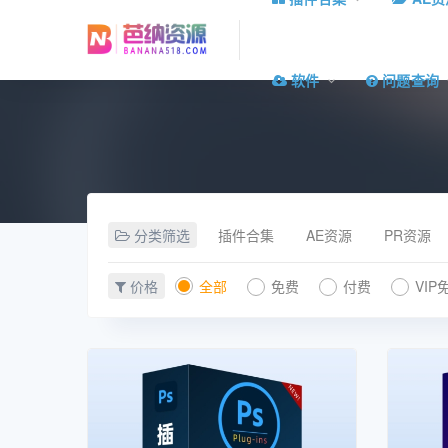
软件
问题查询
分类筛选
插件合集
AE资源
PR资源
价格
全部
免费
付费
VIP