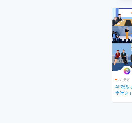
AE模板
AE模板
室讨论
上课工
画