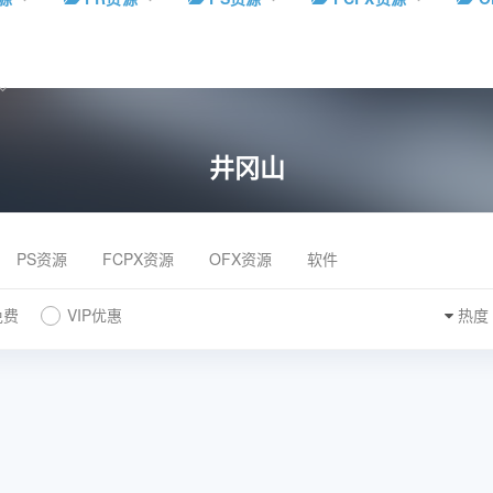
井冈山
PS资源
FCPX资源
OFX资源
软件
免费
VIP优惠
热度